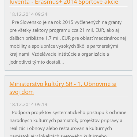
Iuventa - Erasmus+ 2014 Športové akcie
18.12.2014 09:24
Pre Slovensko je na rok 2015 vyčlenených na granty
pre všetky sektory programu cca 21 mil. EUR, ako aj
ďalších približne 1,7 mil. EUR pre oblasť medzinárodnej
mobility a spolupráce vysokých škôl s partnerskými
krajinami. Vzdelávacie inštitúcie a organizácie a
jednotlivci týmto dostali...
Ministerstvo kultúry SR - 1. Obnovme si
svoj dom
18.12.2014 09:19
Podpora projektov systematického prístupu k ochrane
národných kultúrnych pamiatok, projektov prípravy a
realizácii obnovy alebo reštaurovania kultúrnych
pamiatok aj v lokalitách svetového kultúrneho