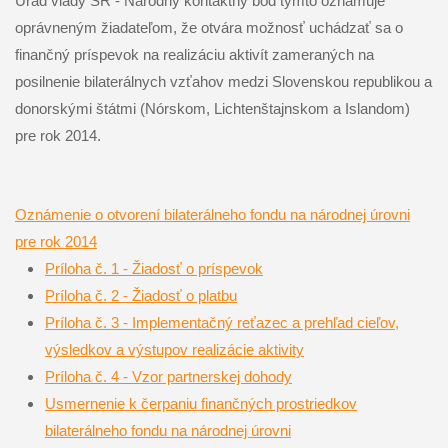
Úrad vlády SR - Národný kontaktný bod týmto oznamuje
oprávneným žiadateľom, že otvára možnosť uchádzať sa o
finančný príspevok na realizáciu aktivít zameraných na
posilnenie bilaterálnych vzťahov medzi Slovenskou republikou a
donorskými štátmi (Nórskom, Lichtenštajnskom a Islandom)
pre rok 2014.
Oznámenie o otvorení bilaterálneho fondu na národnej úrovni
pre rok 2014
Príloha č. 1 - Žiadosť o príspevok
Príloha č. 2 - Žiadosť o platbu
Príloha č. 3 - Implementačný reťazec a prehľad cieľov,
výsledkov a výstupov realizácie aktivity
Príloha č. 4 - Vzor partnerskej dohody
Usmernenie k čerpaniu finančných prostriedkov
bilaterálneho fondu na národnej úrovni