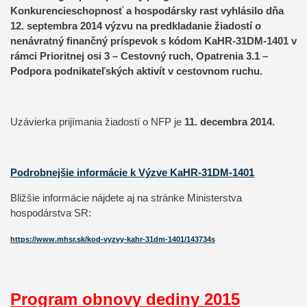
Konkurencieschopnosť a hospodársky rast vyhlásilo dňa
12. septembra 2014 výzvu na predkladanie žiadostí o
nenávratný finančný príspevok s kódom KaHR-31DM-1401 v
rámci Prioritnej osi 3 – Cestovný ruch, Opatrenia 3.1 –
Podpora podnikateľských aktivít v cestovnom ruchu.
Uzávierka prijímania žiadostí o NFP je
11. decembra 2014.
Podrobnejšie informácie k Výzve KaHR-31DM-1401
Bližšie informácie nájdete aj na stránke Ministerstva
hospodárstva SR:
https://www.mhsr.sk/kod-vyzvy-
kahr-31dm-1401/143734s
Program obnovy dediny 2015