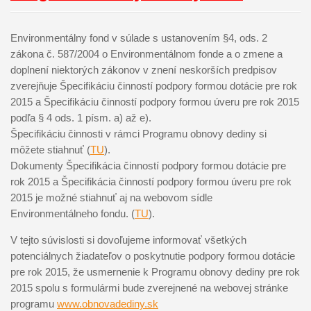
Environmentálny fond v súlade s ustanovením §4, ods. 2
zákona č. 587/2004 o Environmentálnom fonde a o zmene a
doplnení niektorých zákonov v znení neskorších predpisov
zverejňuje Špecifikáciu činností podpory formou dotácie pre rok
2015 a Špecifikáciu činností podpory formou úveru pre rok 2015
podľa § 4 ods. 1 písm. a) až e).
Špecifikáciu činnosti v rámci Programu obnovy dediny si
môžete stiahnuť (
TU
).
Dokumenty Špecifikácia činností podpory formou dotácie pre
rok 2015 a Špecifikácia činností podpory formou úveru pre rok
2015 je možné stiahnuť aj na webovom sídle
Environmentálneho fondu. (
TU
).
V tejto súvislosti si dovoľujeme informovať všetkých
potenciálnych žiadateľov o poskytnutie podpory formou dotácie
pre rok 2015, že usmernenie k Programu obnovy dediny pre rok
2015 spolu s formulármi bude zverejnené na webovej stránke
programu
www.obnovadediny.sk