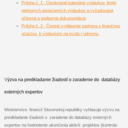
Príloha č. 1 - Oprávnené kategórie výdavkov, limity
niektorých oprávnených výdavkov a vyžadovaná
účtovná a podporná dokumentácia
Príloha č. 2 - Čestné vyhlásenie partnera s finančnou
účasťou k výdavkom na mzdu / odmenu
V
ýzva na predkladanie žiadostí o zaradenie do databázy
externých expertov
Ministerstvo financií Slovenskej republiky vyhlasuje výzvu na
predkladanie žiadostí o zaradenie do databázy externých
expertov na hodnotenie ukončenia aktivít projektov (kontrolu