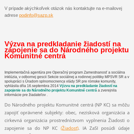
V prípade akýchkoľvek otázok nás kontaktujte na e-mailovej
adrese
podinfo@sazp.sk
Výzva na predkladanie žiadostí na
zapojenie sa do Národného projektu
Komunitné centrá
Implementačná agentúra pre Operačný program Zamestnanosť a sociálna
inklúzia, v odbornej gescii Sekcie sociálnej a rodinnej politiky MPSVR SR a v
spolupráci s Úradom splnomocnenca vlády SR pre rómske komunity,
vyhlásila dňa 16.septembra 2014
Výzvu na predkladanie žiadostí na
zapojenie sa do Národného projektu Komunitné centrá
a zverejnila
informácie pre žiadateľov .
Do Národného projektu Komunitné centrá (NP KC) sa môžu
zapojiť oprávnené subjekty: obec, nezisková organizácia a
cirkevná organizácia prostredníctvom vyplnenia Žiadosti o
zapojenie sa do NP KC
(Žiadosť)
. IA ZaSI posúdi údaje