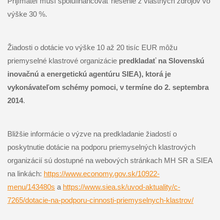
Prijímateľ musí spolufinancovať riešenie z vlastných zdrojov vo
výške 30 %.
Žiadosti o dotácie vo výške 10 až 20 tisíc EUR môžu
priemyselné klastrové organizácie
predkladať na Slovenskú
inovačnú a energetickú agentúru SIEA), ktorá je
vykonávateľom schémy pomoci, v termíne do 2. septembra
2014
.
Bližšie informácie o výzve na predkladanie žiadostí o
poskytnutie dotácie na podporu priemyselných klastrových
organizácií sú dostupné na webových stránkach MH SR a SIEA
na linkách:
https://www.economy.gov.sk/
10922-
menu/143480s
a
https://www.siea.sk/uvod-
aktuality/c-
7265/dotacie-na-
podporu-cinnosti-
priemyselnych-klastrov/