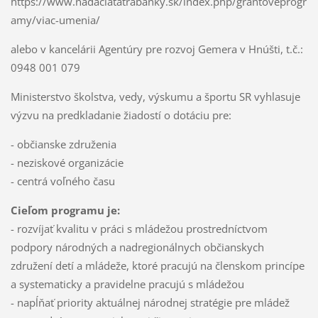
https://www.nadaciatatrabanky.sk/index.php/grantoveprogr
amy/viac-umenia/
alebo v kancelárii Agentúry pre rozvoj Gemera v Hnúšti, t.č.:
0948 001 079
Ministerstvo školstva, vedy, výskumu a športu SR vyhlasuje
výzvu na predkladanie žiadostí o dotáciu pre:
- občianske združenia
- neziskové organizácie
- centrá voľného času
Cieľom programu je:
- rozvíjať kvalitu v práci s mládežou prostredníctvom
podpory národných a nadregionálnych občianskych
združení detí a mládeže, ktoré pracujú na členskom princípe
a systematicky a pravidelne pracujú s mládežou
- napĺňať priority aktuálnej národnej stratégie pre mládež