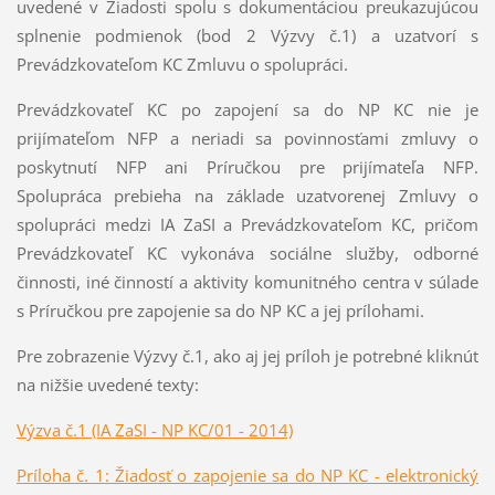
uvedené v Žiadosti spolu s dokumentáciou preukazujúcou
splnenie podmienok (bod 2 Výzvy č.1) a uzatvorí s
Prevádzkovateľom KC Zmluvu o spolupráci.
Prevádzkovateľ KC po zapojení sa do NP KC nie je
prijímateľom NFP a neriadi sa povinnosťami zmluvy o
poskytnutí NFP ani Príručkou pre prijímateľa NFP.
Spolupráca prebieha na základe uzatvorenej Zmluvy o
spolupráci medzi IA ZaSI a Prevádzkovateľom KC, pričom
Prevádzkovateľ KC vykonáva sociálne služby, odborné
činnosti, iné činností a aktivity komunitného centra v súlade
s Príručkou pre zapojenie sa do NP KC a jej prílohami.
Pre zobrazenie Výzvy č.1, ako aj jej príloh je potrebné kliknúť
na nižšie uvedené texty:
Výzva č.1 (IA ZaSI - NP KC/01 - 2014)
Príloha č. 1: Žiadosť o zapojenie sa do NP KC - elektronický