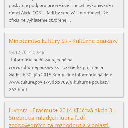
poskytuje podporu pre sieťové činnosti vykonávané v
rámci Akcie COST. Radi by sme Vás informovali, že
oficiálne vyhlásenie otvorenej...
Ministerstvo kultúry SR - Kultúrne poukazy
18.12.2014 09:46
Informácie budú zverejnené na
www.kulturnepoukazy.sk Uzávierka prijímania
žiadostí: 30. jún 2015 Kompletné informácie nájdete
www.culture.gov.sk/vdoc/709/8-kulturne-poukazy-
262.html
Iuventa - Erasmus+ 2014 Kľúčová akcia 3 –
Stretnutia mladých ľudí a ľudí
zodpovedných za rozhodnutia v oblasti