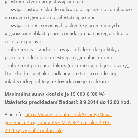
prostredníctvom projektovej činnosti
- rozvíjať zastupiteľskú demokraciu a reprezentáciu mládeže
na úrovni regiónov a na celoštátnej úrovni
- rozvíjať činnosť servisných a klientsky orientovaných
organizácií v oblasti práce s mládežou na nadregionálnej a
celoštátnej úrovni
- zabezpečovať tvorbu a rozvíjať mládežnícke politiky a
prácu s mládežou na miestnej a regionálnej úrovni
- zabezpečiť potrebné dôkazy (dokumenty, údaje a názory),
ktoré budú slúžiť ako podklady pre tvorbu modernej
mládežníckej politiky a zdôvodnenie jej realizácie
Maximálna suma dotácie je 15 000 € (80 %)
Uzávierka predkladaní žiadostí: 8.9.2014 do 12:00 hod.
Viac info:
https://www.iuventa.sk/sk/Granty/Nova-
generacia-Programov-PRE-MLADEZ-na-roky-2014-
2020/Vyzvy-aformulare.alej