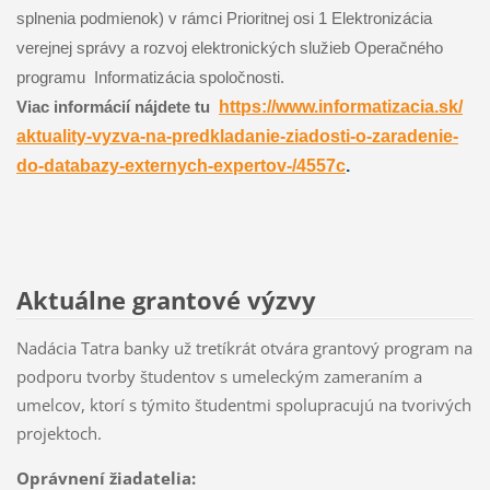
splnenia podmienok) v rámci Prioritnej osi 1 Elektronizácia
verejnej správy a rozvoj elektronických služieb Operačného
programu Informatizácia spoločnosti.
Viac informácií nájdete
tu
https://www.informatizacia.sk/
aktuality-vyzva-na-
predkladanie-ziadosti-o-
zaradenie-
do-databazy-
externych-expertov-/4557c
.
Aktuálne grantové výzvy
Nadácia Tatra banky už tretíkrát otvára grantový program na
podporu tvorby študentov s umeleckým zameraním a
umelcov, ktorí s týmito študentmi spolupracujú na tvorivých
projektoch.
Oprávnení žiadatelia: