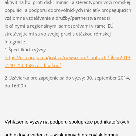
aktivít na boj proti diskriminácii a stereotypom voči rómskej
populácii a podporu dobrovoľníckych iniciatív propagujúcich
vzájomné vzdelávanie a družby/partnerstvá medzi
lokálnymi a regionálnymi samosprávami v rámci EÚ
stretávajúcimi sa vo svojej praxi s otázkou rómskej
integrácie.
1.Špecifikácia výzvy
https://ec.europa.eu/justice/newsroom/contracts/files/2014
s140-250468/cdc_final.pdf
2.Uzávierka pre zapojenie sa do výzvy: 30. september 2014,
do 16:00h
Vyhlásenie výzvy na podporu spolupráce podnikateľských
subjektov a vedecko – výskumných pracovísk formou