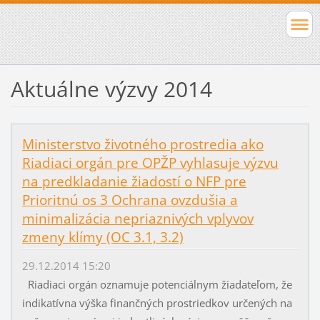
Aktuálne výzvy 2014
Ministerstvo životného prostredia ako
Riadiaci orgán pre OPŽP vyhlasuje výzvu
na predkladanie žiadostí o NFP pre
Prioritnú os 3 Ochrana ovzdušia a
minimalizácia nepriaznivých vplyvov
zmeny klímy (OC 3.1, 3.2)
29.12.2014 15:20
Riadiaci orgán oznamuje potenciálnym žiadateľom, že
indikatívna výška finančných prostriedkov určených na