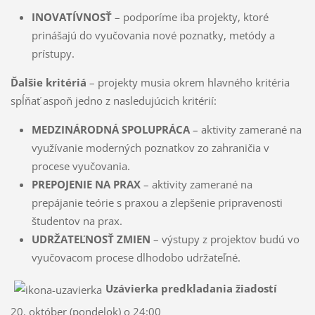
INOVATÍVNOSŤ
– podporíme iba projekty, ktoré
prinášajú do vyučovania nové poznatky, metódy a
prístupy.
Ďalšie kritériá
– projekty musia okrem hlavného kritéria
spĺňať aspoň jedno z nasledujúcich kritérií:
MEDZINÁRODNÁ SPOLUPRÁCA
– aktivity zamerané na
využívanie moderných poznatkov zo zahraničia v
procese vyučovania.
PREPOJENIE NA PRAX
– aktivity zamerané na
prepájanie teórie s praxou a zlepšenie pripravenosti
študentov na prax.
UDRŽATEĽNOSŤ ZMIEN
– výstupy z projektov budú vo
vyučovacom procese dlhodobo udržateľné.
Uzávierka predkladania žiadostí
20. október (pondelok) o 24:00