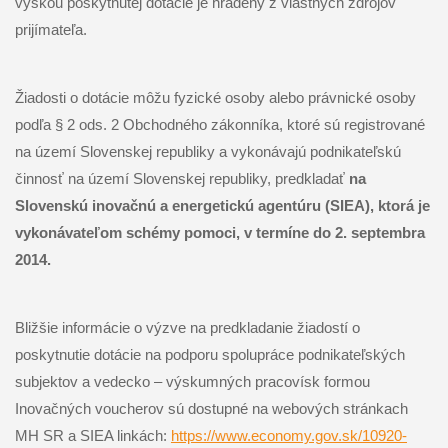
výškou poskytnutej dotácie je hradený z vlastných zdrojov
prijímateľa.
Žiadosti o dotácie môžu fyzické osoby alebo právnické osoby
podľa § 2 ods. 2 Obchodného zákonníka, ktoré sú registrované
na území Slovenskej republiky a vykonávajú podnikateľskú
činnosť na území Slovenskej republiky, predkladať
na
Slovenskú inovačnú a energetickú agentúru (SIEA), ktorá je
vykonávateľom schémy pomoci, v termíne do 2. septembra
2014.
Bližšie informácie o výzve na predkladanie žiadostí o
poskytnutie dotácie na podporu spolupráce podnikateľských
subjektov a vedecko – výskumných pracovísk formou
Inovačných voucherov sú dostupné na webových stránkach
MH SR a SIEA linkách:
https://www.economy.gov.sk/
10920-