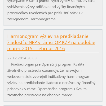
vyčerpanie v rámci jednotlivých výziev sa môže v čase
vyhlásenia výzvy odlišovať od výšky finančných
prostriedkov uvedených pre príslušnú výzvu v
zverejnenom Harmonograme...
Harmonogram výziev na predkladanie
žiadostí o NFP v rámci OP KŽP na obdobie
marec 2015 – február 2016
22.12.2014 20:03
Riadiaci orgán pre Operačný program Kvalita
životného prostredia oznamuje, že na svojom
webovom sídle zverejnil indikatívny harmonogram
výziev na predkladanie žiadostí o nenávratný finančný
príspevok v rámci Operačného programu Kvalita
životného prostredia na obdobie marec...