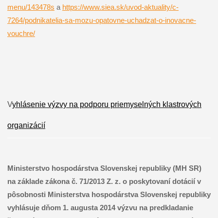
menu/143478s
a
https://www.siea.sk/uvod-
aktuality/c-
7264/podnikatelia-
sa-mozu-opatovne-uchadzat-o-
inovacne-
vouchre/
V
yhlásenie výzvy na podporu priemyselných klastrových
organizácií
Ministerstvo hospodárstva Slovenskej republiky (MH SR)
na základe zákona č. 71/2013 Z. z. o poskytovaní dotácií v
pôsobnosti Ministerstva hospodárstva Slovenskej republiky
vyhlásuje dňom 1. augusta 2014 výzvu na predkladanie