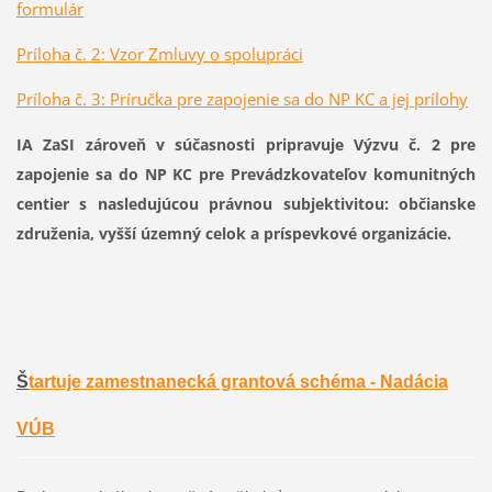
formulár
Príloha č. 2: Vzor Zmluvy o spolupráci
Príloha č. 3: Príručka pre zapojenie sa do NP KC a jej prílohy
IA ZaSI zároveň v súčasnosti pripravuje Výzvu č. 2 pre
zapojenie sa do NP KC pre Prevádzkovateľov komunitných
centier s nasledujúcou právnou subjektivitou: občianske
združenia, vyšší územný celok a príspevkové organizácie.
Š
tartuje zamestnanecká grantová schéma - Nadácia
VÚB